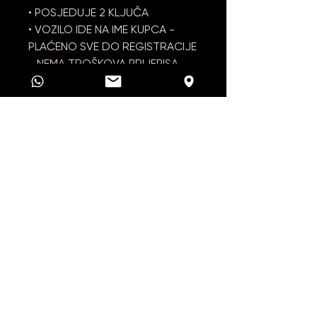
• POSJEDUJE 2 KLJUČA
• VOZILO IDE NA IME KUPCA -
PLAĆENO SVE DO REGISTRACIJE
- NEMA TROŠKOVA PRIJEPISA
• VOZILO REDOVNO
SERVISIRANO I ODRŽAVANO
• VOZILA SU ISKLJUČIVO OD
PROVJERENIH DOBAVLJAČA
Prvi vlasnik
—----------------------------
------------------------------
------------------------------
---------------
Na istaknutu cijenu vozila
dodatni troškovi kupca u slučaju
kupovine:
• JAMSTVO U TRAJANJU OD 12
MJESECI U IZNOSU OD 600€