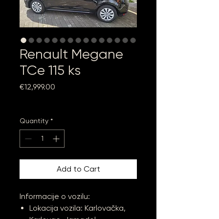
Renault Megane
TCe 115 ks
Price
€12,999.00
Sales Tax Included
Quantity
*
Add to Cart
Informacije o vozilu:
Lokacija vozila: Karlovačka,