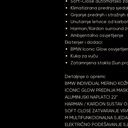
Soft-Close automatsko za
Klimatizirana prednja sjed
Grijanje prednjih i stražnjih
Unutarnje letvice od karbon
Harman/Kardon surround z
Ambijentalno osvjetljenje
Eksterijer i dodaci:
BMW Iconic Glow osvijetlj
Kuka za vuču
Zatamnjena stakla (Sun pro
Detaljnije o opremi:
BMW INDIVIDUAL MERINO KOŽ
ICONIC GLOW PREDNJA MAS
ALUMINIJSKI NAPLATCI 22"
HARMAN / KARDON SUSTAV 
SOFT CLOSE ZATVARANJE VR
M MULTIFUNKCIONALNA SJEDA
ELEKTRIČNO PODEŠAVANJE S