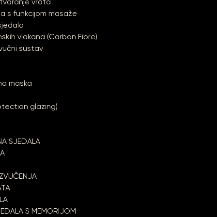
tvaranje vrata
ala s funkcijom masaže
 sjedala
skih vlakana (Carbon Fibre)
vučni sustav
ena maska
tection glazing)
NA SJEDALA
KA
OZVUČENJA
ATA
LA
JEDALA S MEMORIJOM