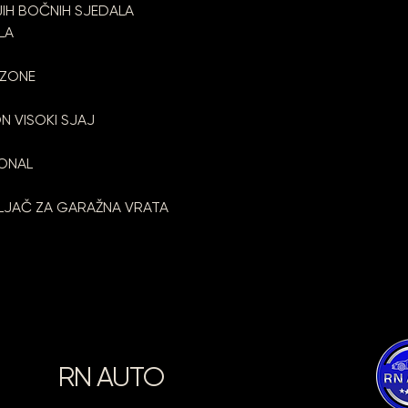
JIH BOČNIH SJEDALA
LA
 ZONE
N VISOKI SJAJ
IONAL
VLJAČ ZA GARAŽNA VRATA
RN AUTO