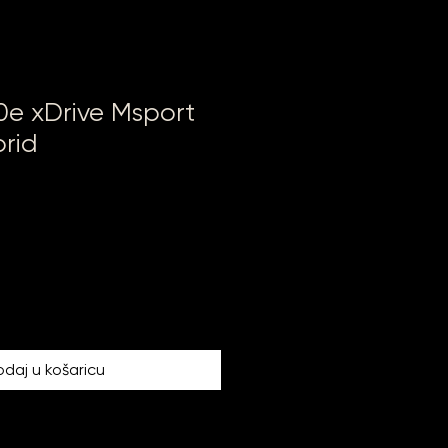
e xDrive Msport
brid
daj u košaricu