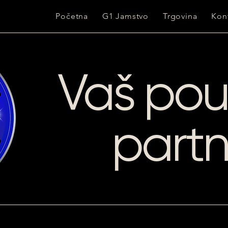
Početna
G1 Jamstvo
Trgovina
Kon
Vaš po
part