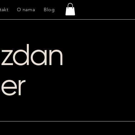
takt
O nama
Blog
uzdan
ner