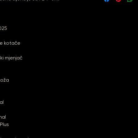
025
ve kotače
ki mjenjač
koža
al
nal
Plus