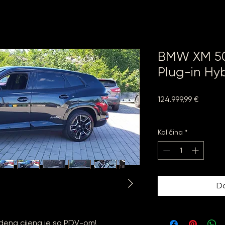
BMW XM 50
Plug-in Hy
Cijena
124.999,99 €
Uključen PDV
Količina
*
Do
dena cijena je sa PDV-om!