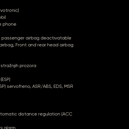
votronic)
bil
le phone
, passenger airbag deactivatable
 airbag, Front and rear head airbag
 stražnjih prozora
 (ESP)
(ESP) servofreno, ASR/ABS, EDS, MSR
utomatic distance regulation (ACC
ni alarm