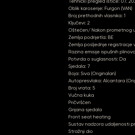
Tehnički pregled ističe: 07. 2
Oblik karoserije: Furgon (VAN)
Broj prethodnih vlasnika: 1
Ključevi: 2
Oštećen/ Nakon prometnog 
Zemlja podrijetla: BE
Zemlja posljednje registracje v
Razina emisije ispušnih plinov
Potvrda o suglasnosti: Da
Sjedala: 7
Boja: Siva (Originalan)
Autopresvlaka: Alcantara (Ori
Broj vrata: 5
Vučna kuka
Pričvršćen
Grijana sjedala
Front seat heating
Sustav nadzora udaljenosti pri
Stražnji dio