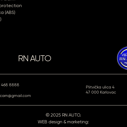
 protection
ca (ABS)
)
RN AUTO
1 468 8888
Plitvička ulica 4
47 000 Karlovac
carn@gmail.com
© 2025 RN AUTO.
WEB design & marketing: