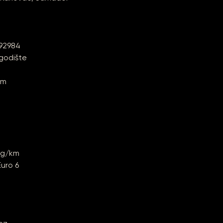
092984
godište
km
3 g/km
Euro 6