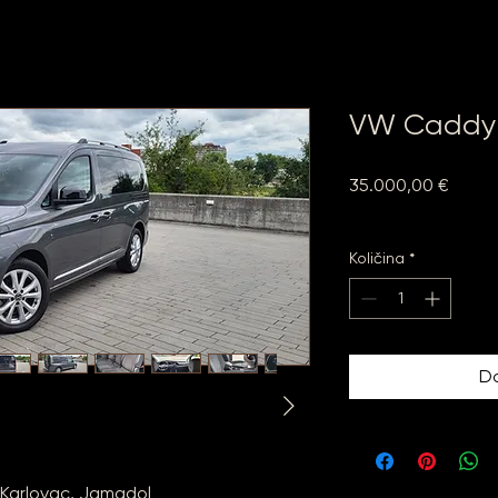
VW Caddy 2
Cijen
35.000,00 €
Uključen PDV
Količina
*
Do
, Karlovac, Jamadol