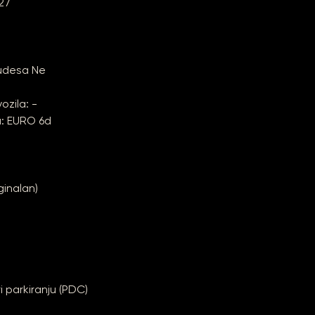
027
udesa Ne
ozila: -
a: EURO 6d
ginalan)
 parkiranju (PDC)