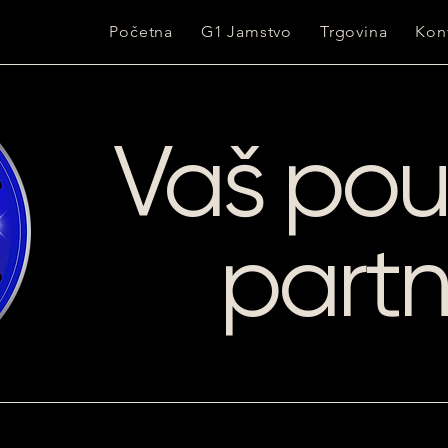
Početna
G1 Jamstvo
Trgovina
Kon
Vaš po
part