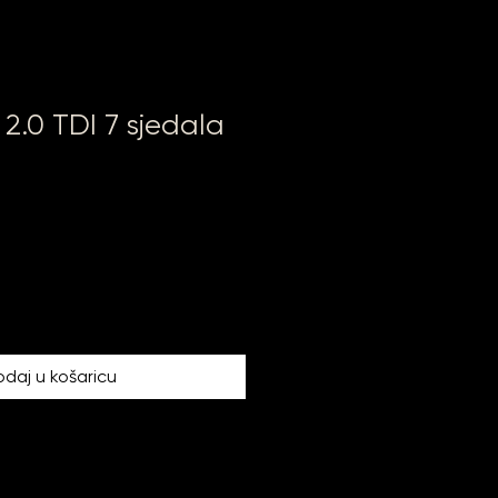
.0 TDI 7 sjedala
a
daj u košaricu