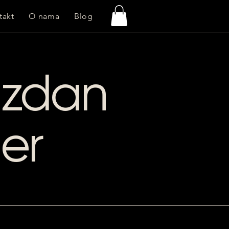
takt
O nama
Blog
uzdan
ner